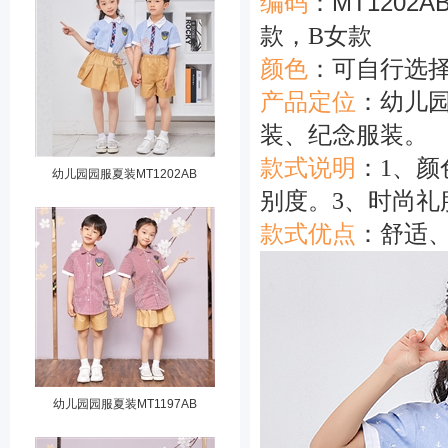
编码
：
MT1202A
款，B女款
颜色
：可自行
产品定位
：
幼儿
装、纪念服装。
款式说明
：
1、
幼儿园园服夏装MT1202AB
别度。3、时尚礼
款式优点
：
舒适
幼儿园园服夏装MT1197AB